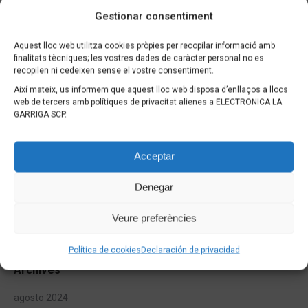
Gestionar consentiment
Aquest lloc web utilitza cookies pròpies per recopilar informació amb
Recent Posts
finalitats tècniques; les vostres dades de caràcter personal no es
recopilen ni cedeixen sense el vostre consentiment.
OFERTA MES D´AGOST: LED 65″ LG QNED 80T6A 1149€
Així mateix, us informem que aquest lloc web disposa d’enllaços a llocs
PROMOCIÓN MES DE JUNIO
web de tercers amb polítiques de privacitat alienes a ELECTRONICA LA
GARRIGA SCP.
LAVADORA + SECADORA
patinete xiaomi
Acceptar
Denegar
Recent Comments
Veure preferències
Política de cookies
Declaración de privacidad
Archives
agosto 2024