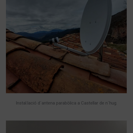
Instal.lació d´antena parabòlica a Castellar de n´hug.