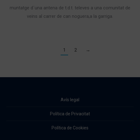
muntatge d´una antena de t.d.t. televes a una comunitat de
veins al carrer de can noguera,a la garriga.
1
2
→
Avís legal
Política de Privacitat
Política de Cookies