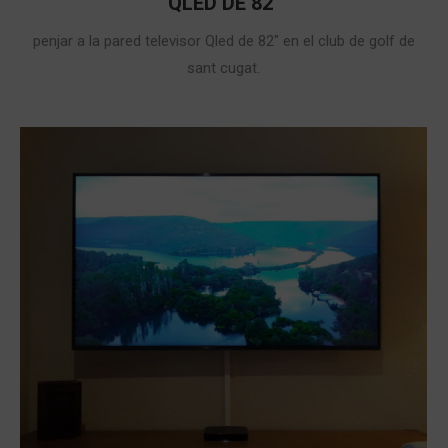
QLED DE 82″
penjar a la pared televisor Qled de 82″ en el club de golf de
sant cugat.