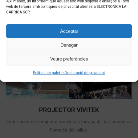
Així mateix, us informem que aquest lloc web disposa d’enllaços a llocs
web de tercers amb polítiques de privacitat alienes a ELECTRONICA LA
GARRIGA SCP.
Acceptar
Denegar
Veure preferències
Política de galetes
Declaració de privacitat
PROJECTOR VIVITEK
Instal.lació d´un projector vivitek a la terrasa del bar campus a
l´ametlla del valles.